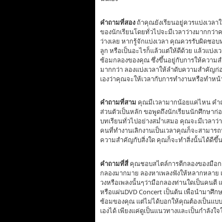
คำถามที่สอง
ถ้าคุณยังเรียนอยู่ควรแบ่งเวลา
ของนักเรียนโดยทั่วไปจะมีเวลาว่างมากกว่า
ว่างเลย หากรู้จักแบ่งเวลา คุณควรรับผิดชอบห
ลูก หรือเป็นอะไรก็แล้วแต่ให้ดีด้วย แล้วแบ่ง
ซ้อมกลองของคุณ ซึ่งขึ้นอยู่กับการให้ความ
มากกว่า ลองแบ่งเวลาให้ลำดับความสำคัญก่อนห
เองว่าคุณจะให้เวลากับการทำงานหรือทำหน้า
คำถามที่สาม
คุณมีเวลามากน้อยแค่ไหน คำถามนี้
ส่วนตัวเป็นหลัก ขอพูดถึงนักเรียนนักศึกษาก่
บทเรียนทั่วไปอย่างสม่ำเสมอ คุณจะมีเวลาว
คนที่ทำงานเลิกงานเป็นเวลาคุณก็จะสามารถหา
ความสำคัญกับสิ่งใด คุณก็จะทำสิ่งนั้นได้ดี
คำถามที่สี่
คุณชอบสไตล์การตีกลองของมือกลองท
กลองมากมาย ลองหาเพลงฟังให้หลากหลาย เมื
วงหรือเพลงนั้นๆว่ามือกลองท่านใดเป็นคนตี แล้
หรือแผ่นDVD Concert เป็นต้น เพื่อนำมาศึกษ
ซ้อมของคุณ แต่ไม่ได้บอกให้คุณต้องเป็นแบ
เองได้ เพียงแค่ดูเป็นแนวทางและเป็นกำลังใจ