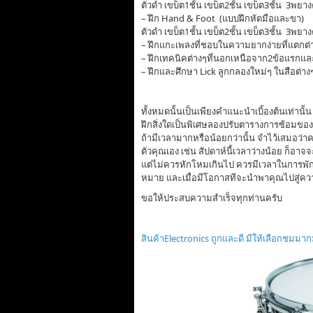
ตัวดำ เขบ็ต1ชั้น เขบ็ต2ชั้น เขบ็ต3ชั้น 3พยา
– ฝึก Hand & Foot (แบบฝึกหัดมือและขา)
ตัวดำ เขบ็ต1ชั้น เขบ็ต2ชั้น เขบ็ต3ชั้น 3พยา
– ฝึกแกะเพลงที่ชอบในความยากง่ายที่แตกต่าง
– ฝึกเทคนิคต่างๆที่นอกเหนือจาก2ข้อแรกและ
– ฝึกและศึกษา Lick ลูกกลองใหม่ๆ ในสือต่า
ทั้งหมดนั้นเป็นเพียงคำแนะนำเบิ้องต้นเท่าน
ฝึกสิ่งใดเป็นพิเศษลองปรับตารางการซ้อมขอ
ถ้ามีเวลามากหรือน้อยกว่านั้น จำไว้เสมอว
ตัวคุณเอง เช่น สัปดาห์นี้เวลาว่างน้อย ก็อา
แต่ไม่ควรหักโหมเกินไป ควรมีเวลาในการพักผ่
หมาย และเมื่อมีโอกาสทีจะนำพาคุณไปสู่ความ
ขอให้ประสบความสำเร็จทุกท่านครับ
สินค้าElectronics ถูกและดี มีให้เลือกชมมา