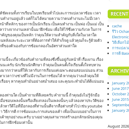
ให้ชัดเจนทั้งการเรียนในบทเรียนทั่วไปและการแบ่งเวลาซ้อม เวลา
RECENT
คนทำงานอยู่แล้ว แต่ก็ไม่ได้หมายความว่าคนทำงานจะไม่มีเวลา
น้าที่หลักๆ ของการเป็นนักเรียน เป็นคนทำงาน เป็นพ่อ เป็นแม่ เป็น
cache
เวลาว่างจากงานเหล่านั้นมาฝึกซ้อม เพื่อให้ไร้ซึ่งความกังวล ในการ
รีวิว Och
สำคัญของคุณเป็นหลัก ว่าคุณให้ความสำคัญกับสิ่งใดในเวลาใด
Electronic
ลังและระยะเวลาที่ต้องการทำให้สำเร็จดู แล้วคุณก็จะรู้ด้วยตัว
วิธีเลือกไ
ที่ของตัวเองกับการซ้อมกลองในอัตราส่วนเท่าใด
การแบ่งเว
การตี Basi
จะเกี่ยวข้องกับคำถามที่สองซึ่งขึ้นอยู่กับหน้าที่ เรื่องงาน เรื่อง
อนนะครับ นักเรียนนักศึกษา ถ้าคุณเป็นคนตั้งใจเรียนตั้งใจทบทวน
ARCHIV
่างมากกว่าคนที่ให้เวลากับการเรียนแค่เฉพาะตอนสอบแน่นอน ส่วน
เวลาว่างช่วงที่ไม่มีงานในการซ้อมได้ หากคุณว่างแล้วคุณให้
ขึ้นเรื่อยๆ หากคุณทำมันอย่างสม่ำเสมอ และคุณจะทำมันได้ดีแน่นอน
January 2
June 2017
October 
่านใด เป็นคำถามที่ดีเลยครับ คำถามนี้ ถ้าคุณยังไม่รู้จักมือ
June 2015
่อชอบเพลงนั้นหรือเสียงกลองในเพลงนั้นๆ แล้วลองหาประวัติของ
Septembe
วหาวีดีโอที่มือกลองที่ท่านนั้นตีจากสื่อต่างๆทั่วไป เช่น youtube
January 2
า วิธีการตี การซ้อมและการเล่นของเค้า เพื่อเป็นแบบอย่างในการ
บเค้าทุกอย่างนะครับ บางอย่างคุณสามารถสร้างเอกลักษณ์ของคุณ
ในการฝึกซ้อมเท่านั้น
August 2026