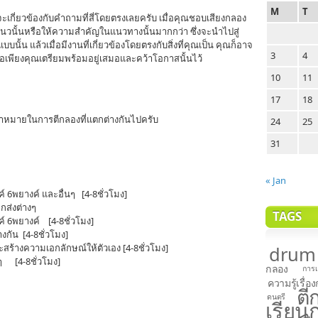
M
T
เกี่ยวข้องกับคำถามที่สี่โดยตรงเลยครับ เมื่อคุณชอบเสียงกลอง
วนั้นหรือให้ความสำคัญในแนวทางนั้นมากกว่า ซึ่งจะนำไปสู่
ั้น แล้วเมื่อมีงานที่เกี่ยวข้องโดยตรงกับสิ่งที่คุณเป็น คุณก็อาจ
3
4
 ขอเพียงคุณเตรียมพร้อมอยู่เสมอและคว้าโอกาสนั้นไว้
10
11
17
18
าหมายในการตีกลองที่แตกต่างกันไปครับ
24
25
31
« Jan
งค์ 6พยางค์ และอื่นๆ [4-8ชั่วโมง]
กส่งต่างๆ
TAGS
งค์ 6พยางค์ [4-8ชั่วโมง]
กัน [4-8ชั่วโมง]
สร้างความเอกลักษณ์ให้ตัวเอง [4-8ชั่วโมง]
drum
งๆ [4-8ชั่วโมง]
กลอง
การเ
ความรู้เรื่อ
ตี
ดนตรี
เรียน