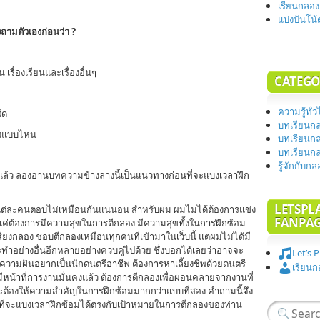
เรียนกลอง
แบ่งปันโน
ถามตัวเองก่อนว่า ?
น เรื่องเรียนและเรื่องอื่นๆ
CATEGO
ความรู้ทั่
ใด
บทเรียนกล
องแบบไหน
บทเรียนกล
บทเรียนกล
รู้จักกับก
้ว ลองอ่านบทความข้างล่างนี้เป็นแนวทางก่อนที่จะแบ่งเวลาฝึก
LETSPL
แต่ละคนตอบไม่เหมือนกันแน่นอน สำหรับผม ผมไม่ได้ต้องการแข่ง
FANPA
แค่ต้องการมีความสุขในการตีกลอง มีความสุขทั้งในการฝึกซ้อม
กลอง ชอบตีกลองเหมือนทุกคนที่เข้ามาในเว็บนี้ แต่ผมไม่ได้มี
ำอย่างอื่นอีกหลายอย่างควบคู่ไปด้วย ซึ่งบอกได้เลยว่าอาจจะ
Let’s 
วามฝันอยากเป็นนักดนตรีอาชีพ ต้องการหาเลี้ยงชีพด้วยดนตรี
เรียนก
ีหน้าที่การงานมั่นคงแล้ว ต้องการตีกลองเพื่อผ่อนคลายจากงานที่
ะต้องให้ความสำคัญในการฝึกซ้อมมากกว่าแบบที่สอง คำถามนี้จึง
อที่จะแบ่งเวลาฝึกซ้อมได้ตรงกับเป้าหมายในการตีกลองของท่าน