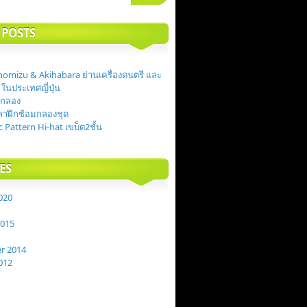
 POSTS
anomizu & Akihabara ย่านเครื่องดนตรี และ
 ในประเทศญี่ปุ่น
ม้กลอง
ลาฝึกซ้อมกลองชุด
c Pattern Hi-hat เขบ็ต2ชั้น
ES
020
2015
r 2014
012