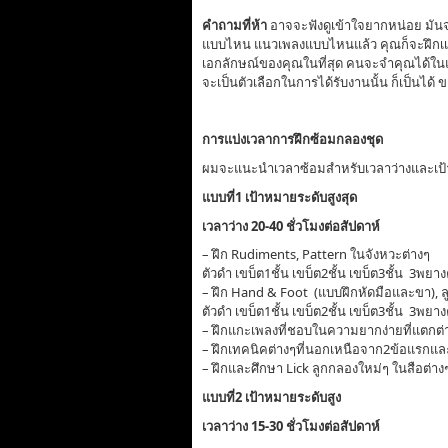
คำถามที่ห้า
อาจจะฟังดูเข้าใจยากหน่อย มันจะ
แบบไหน แนวเพลงแบบไหนแล้ว คุณก็จะฝึกเเน
เอกลักษณ์ของคุณในที่สุด คนจะจำคุณได้ในแบบน
จะเป็นตัวเลือกในการได้รับงานนั้น ก็เป็นได้
การแบ่งเวลาการฝึกซ้อมกลองชุด
ผมจะแนะนำเวลาซ้อมสำหรับเวลาว่างและเป้
แบบที่1 เป้าหมายระดับสูงสุด
เวลาว่าง 20-40 ชั่วโมงต่อสัปดาห์
– ฝึก Rudiments, Pattern ในจังหวะต่างๆ
ตัวดำ เขบ็ต1ชั้น เขบ็ต2ชั้น เขบ็ต3ชั้น 3พยา
– ฝึก Hand & Foot (แบบฝึกหัดมือและขา), ลู
ตัวดำ เขบ็ต1ชั้น เขบ็ต2ชั้น เขบ็ต3ชั้น 3พยา
– ฝึกแกะเพลงที่ชอบในความยากง่ายที่แตกต่าง
– ฝึกเทคนิคต่างๆที่นอกเหนือจาก2ข้อแรกและ
– ฝึกและศึกษา Lick ลูกกลองใหม่ๆ ในสือต่า
แบบที่2 เป้าหมายระดับสูง
เวลาว่าง 15-30 ชั่วโมงต่อสัปดาห์