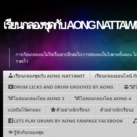
เรียนกลองชุดกับ AONG NATTAWIT ส
การเรียนกลองจะไม่ใช่เรื่องยากอีกต่อไป การสอนจะเป็นไปตามขั้นตอน โดย
รวดเร็ว
เรียนกลองชุดกับ AONG NATTAWIT
เรียนกลองออนไลน์ 
DRUM LICKS AND DRUM GROOVES BY AONG
วีด
วีดีโอสอนกลองโดย AONG 3
วีดีโอสอนกลองโดย AONG 4
แบ่งปันโน้ตกลอง
ตัวอย่างนักเรียน1
ตัวอย่างนักเรียน2
LETS PLAY DRUMS BY AONG FANPAGE FACEBOOK
รู้จักกับกลองชุด