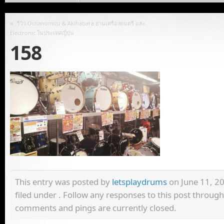
«
รีวิว Ochanomizu & Akihabara ย่านเครื่องดนตรี และ
Electronic ในประเทศญี่ปุ่น
158
This entry was posted by
letsplaydrums
on June 11, 20
filed under . Follow any responses to this post throug
comments and pings are currently closed.