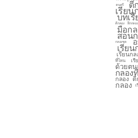
ตี
ดนตรี
เรียน
บทเร
ตีกลอง
ฝึกกลอง
มือก
สอนก
อ
กลองชุด
เรียน
เรียนกล
เร
ที่ไหน
ด้วยตน
กลองที
กลอง ต
กลอง
เ