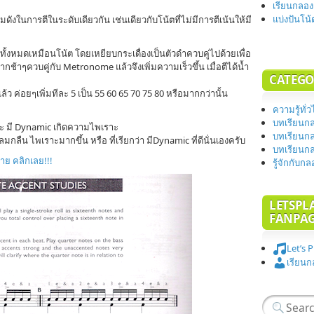
เรียนกลอง
แบ่งปันโน
ามดังในการตีในระดับเดียวกัน เช่นเดียวกับโน้ตที่ไม่มีการตีเน้นให้มี
กทั้งหมดเหมือนโน้ต โดยเหยียบกระเดื่องเป็นตัวดำควบคู่ไปด้วยเพื่อ
กช้าๆควบคู่กับ Metronome แล้วจึงเพิ่มความเร็วขึ้น เมื่อตีได้น้ำ
CATEGO
ล้ว ค่อยๆเพิ่มทีละ 5 เป็น 55 60 65 70 75 80 หรือมากกว่านั้น
ความรู้ทั่
บทเรียนกล
และ มี Dynamic เกิดความไพเราะ
บทเรียนกล
กลืน ไพเราะมากขึ้น หรือ ที่เรียกว่า มีDynamic ที่ดีนั่นเองครับ
บทเรียนกล
มาย คลิกเลย!!!
รู้จักกับก
LETSPL
FANPA
Let’s 
เรียนก