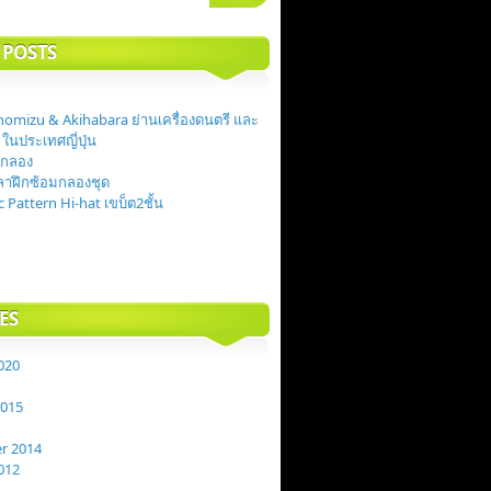
 POSTS
anomizu & Akihabara ย่านเครื่องดนตรี และ
 ในประเทศญี่ปุ่น
ม้กลอง
ลาฝึกซ้อมกลองชุด
c Pattern Hi-hat เขบ็ต2ชั้น
ES
020
2015
r 2014
012